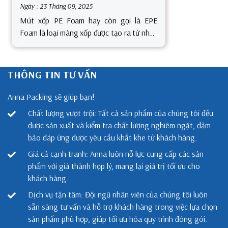
Ngày : 23 Tháng 09, 2025
Mút xốp PE Foam hay còn gọi là EPE
Foam là loại màng xốp được tạo ra từ nhựa
Polyethylene (PE) và khí gas nguyên sinh
thường sử dụng trong các ngành nghề
như đóng gói hàng điện tử, đóng gói nông
THÔNG TIN TƯ VẤN
Anna Packing sẽ giúp bạn!
Chất lượng vượt trội: Tất cả sản phẩm của chúng tôi đều
được sản xuất và kiểm tra chất lượng nghiêm ngặt, đảm
bảo đáp ứng được yêu cầu khắt khe từ khách hàng.
Giá cả cạnh tranh: Anna luôn nỗ lực cung cấp các sản
phẩm với giá thành hợp lý, mang lại giá trị tối ưu cho
khách hàng.
Dịch vụ tận tâm: Đội ngũ nhân viên của chúng tôi luôn
sẵn sàng tư vấn và hỗ trợ khách hàng trong việc lựa chọn
sản phẩm phù hợp, giúp tối ưu hóa quy trình đóng gói.