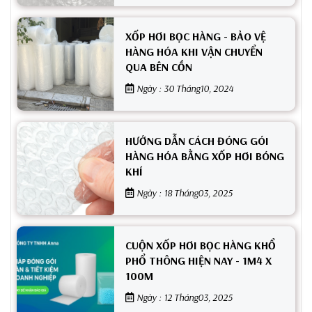
XỐP HƠI BỌC HÀNG - BẢO VỆ
HÀNG HÓA KHI VẬN CHUYỂN
QUA BÊN CỒN
Ngày : 30 Tháng10, 2024
HƯỚNG DẪN CÁCH ĐÓNG GÓI
HÀNG HÓA BẰNG XỐP HƠI BÓNG
KHÍ
Ngày : 18 Tháng03, 2025
CUỘN XỐP HƠI BỌC HÀNG KHỔ
PHỔ THÔNG HIỆN NAY - 1M4 X
100M
Ngày : 12 Tháng03, 2025