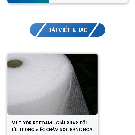
BÀI VIẾT KHÁC
MÚT XỐP PE FOAM - GIẢI PHÁP TỐI
ƯU TRONG VIỆC CHĂM SÓC HÀNG HÓA