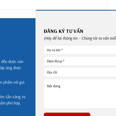
ĐĂNG KÝ TƯ VẤN
(Hãy để lại thông tin – Chúng tôi tư vấn mi
i đều được sản
đáp ứng được
ản phẩm với giá
uôn sẵn sàng tư
phẩm phù hợp,