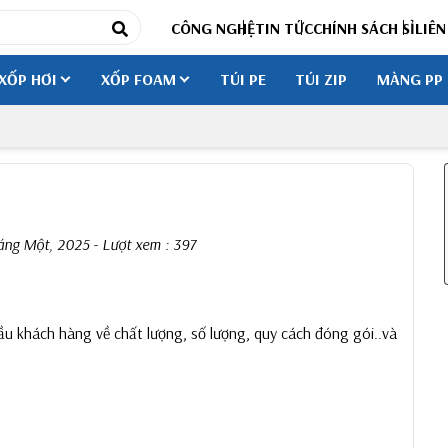
CÔNG NGHỆ
TIN TỨC
CHÍNH SÁCH SỈ
LIÊN
XỐP HƠI
XỐP FOAM
TÚI PE
TÚI ZIP
MÀNG PP
áng Một, 2025
- Lượt xem : 397
 khách hàng về chất lượng, số lượng, quy cách đóng gói..và